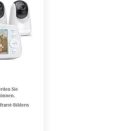
erden Sie
 können.
frarot-Bildern