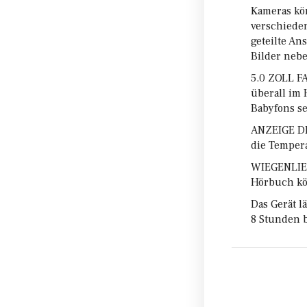
Kameras kö
verschiede
geteilte An
Bilder neb
5.0 ZOLL F
überall im
Babyfons se
ANZEIGE DE
die Temper
WIEGENLIED
Hörbuch kön
Das Gerät l
8 Stunden 