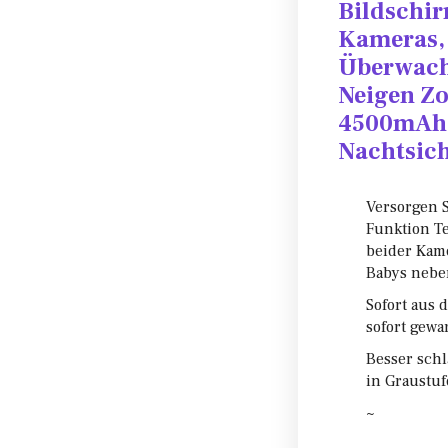
Bildschir
Kameras,
Überwach
Neigen Z
4500mAh 
Nachtsic
Versorgen S
Funktion Te
beider Kam
Babys nebe
Sofort aus 
sofort gewa
Besser schl
in Graustuf
~