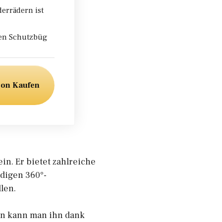
errädern ist
nen Schutzbüg
zon Kaufen
in. Er bietet zahlreiche
ndigen 360°-
len.
ern kann man ihn dank