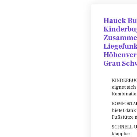
Hauck Bug
Kinderbu
Zusammen
Liegefunk
Höhenvers
Grau Sch
KINDERBUGG
eignet sich
Kombination
KOMFORTAB
bietet dank
Fußstütze m
SCHNELL UN
klappbar.