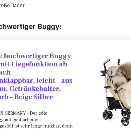
roße Räder
chwertiger Buggy:
e hochwertiger Buggy
 mit Liegefunktion ab
lach
lappbar, leicht – aus
m, Getränkehalter,
rb – Beige Silber
N GERMANY – Der edle
y mit goldfarbenem
stell ist sehr lange nutzbar, denn