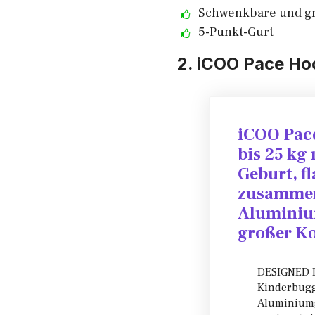
Schwenkbare und g
5-Punkt-Gurt
2. iCOO Pace Ho
iCOO Pac
bis 25 kg
Geburt, f
zusammenk
Aluminiu
großer Ko
DESIGNED I
Kinderbugg
Aluminiumge