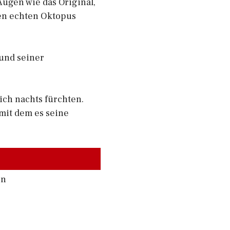
Augen wie das Original,
nen echten Oktopus
rund seiner
ich nachts fürchten.
 mit dem es seine
en