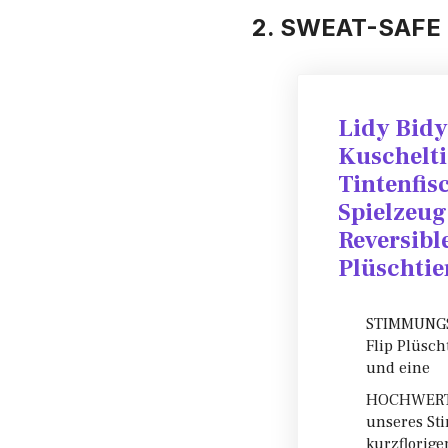
2. SWEAT-SAFE 
Lidy Bid
Kuschelti
Tintenfis
Spielzeugs
Reversib
Plüschtie
STIMMUNGS
Flip Plüsch
und eine
HOCHWERTIG
unseres St
kurzflorige