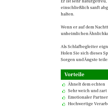
Er ist sehr naturgetreu
einschließlich sanft ab
halten.
Wenn er auf dem Nachtti
unheimlichen Ähnlichkei
Als Schlafbegleiter eign
Holen Sie sich dieses S
Sorgen und Ängste teile
Vorteile
Ähnelt dem echten
Sehr weich und zart
Emotionaler Partner
Hochwertige Verarb