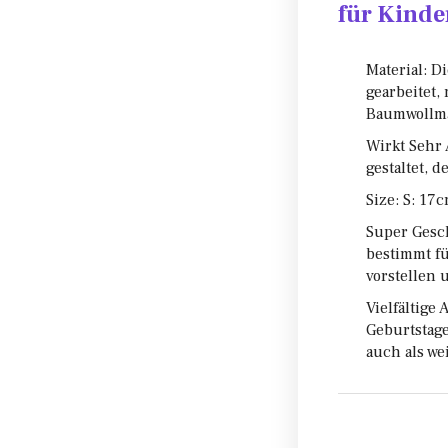
für Kinde
Material: D
gearbeitet,
Baumwollmat
Wirkt Sehr 
gestaltet, 
Size: S: 17
Super Gesc
bestimmt fü
vorstellen 
Vielfältig
Geburtstage
auch als we