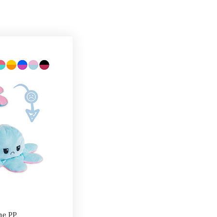
he PP