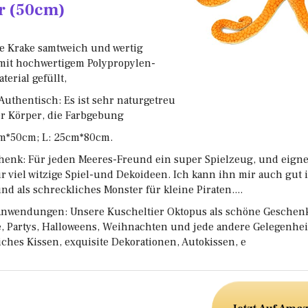
r (50cm)
ie Krake samtweich und wertig
 mit hochwertigem Polypropylen-
erial gefüllt,
Authentisch: Es ist sehr naturgetreu
der Körper, die Farbgebung
cm*50cm; L: 25cm*80cm.
henk: Für jeden Meeres-Freund ein super Spielzeug, und eigne
r viel witzige Spiel-und Dekoideen. Ich kann ihn mir auch gut 
und als schreckliches Monster für kleine Piraten....
e Anwendungen: Unsere Kuscheltier Oktopus als schöne Geschen
, Partys, Halloweens, Weihnachten und jede andere Gelegenhei
iches Kissen, exquisite Dekorationen, Autokissen, e