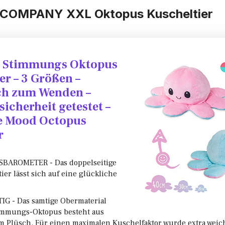
COMPANY XXL Oktopus Kuscheltier
y Stimmungs Oktopus
er – 3 Größen –
ch zum Wenden –
icherheit getestet –
le Mood Octopus
r
BAROMETER - Das doppelseitige
tier lässt sich auf eine glückliche
 - Das samtige Obermaterial
immungs-Oktopus besteht aus
m Plüsch. Für einen maximalen Kuschelfaktor wurde extra weic