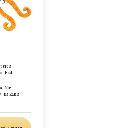
t sich
im Bad
ke für
t. Es kann